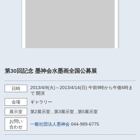
​​​​​​​​​​​​​神奈川県立県民ホール
・ パイプオルガン
ギャラリーSNS
・ 神奈川県民ホールの取り組み
第30回記念 墨神会水墨画全国公募展
2013/4/9
(火)～
2013/4/14
(日)
午前9時から午後6時ま
日時
で
開演
会場
ギャラリー
展示室
第2展示室
,
第3展示室
,
第5展示室
お問い
一般社団法人墨神会
044-989-6775
合わせ