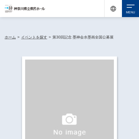
神奈川県民ホールは休館中においても、県内33市町村で多彩な芸術文化を届ける活動
《KANAGAWA 33 ACT》を展開し、地域に身近な感動を広げています。
検索
ホーム
>
イベントを探す
>
第30回記念 墨神会水墨画全国公募展
チケット購入
イベントを探す
・ イベント一覧
休館中の県民ホールについて
・ イベントカレンダー
・ 施設概要
神奈川県立県民ホールSNS