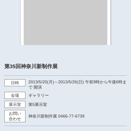
​​​​​​​​​​​​​神奈川県立県民ホール
・ パイプオルガン
ギャラリーSNS
・ 神奈川県民ホールの取り組み
第35回神奈川新制作展
2013/5/20
(月)～
2013/5/26
(日)
午前9時から午後6時ま
日時
で
開演
会場
ギャラリー
展示室
第5展示室
お問い
神奈川新制作展 0466-77-6739
合わせ