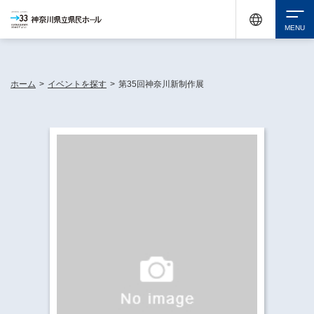
神奈川県民ホールは休館中においても、県内33市町村で多彩な芸術文化を届ける活動
《KANAGAWA 33 ACT》を展開し、地域に身近な感動を広げています。
検索
ホーム
>
イベントを探す
>
第35回神奈川新制作展
チケット購入
イベントを探す
・ イベント一覧
休館中の県民ホールについて
・ イベントカレンダー
・ 施設概要
神奈川県立県民ホールSNS