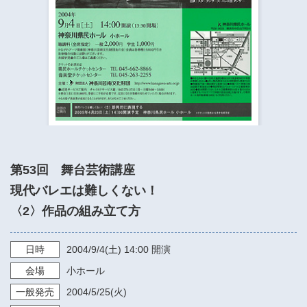
​​​​​​​​​​​​​神奈川県立県民ホール
・ パイプオルガン
ギャラリーSNS
・ 神奈川県民ホールの取り組み
第53回 舞台芸術講座
現代バレエは難しくない！
〈2〉作品の組み立て方
日時
2004/9/4
(土)
14:00
開演
会場
小ホール
一般発売
2004/5/25
(火)