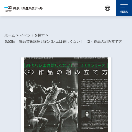
神奈川県民ホールは休館中においても、県内33市町村で多彩な芸術文化を届ける活動
《KANAGAWA 33 ACT》を展開し、地域に身近な感動を広げています。
検索
ホーム
>
イベントを探す
>
第53回 舞台芸術講座 現代バレエは難しくない！ 〈2〉作品の組み立て方
チケット購入
イベントを探す
・ イベント一覧
休館中の県民ホールについて
・ イベントカレンダー
・ 施設概要
神奈川県立県民ホールSNS