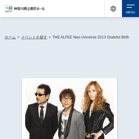
神奈川県民ホールは休館中においても、県内33市町村で多彩な芸術文化を届ける活動
《KANAGAWA 33 ACT》を展開し、地域に身近な感動を広げています。
検索
ホーム
>
イベントを探す
>
THE ALFEE Neo Universe 2013 Grateful Birth
チケット購入
イベントを探す
・ イベント一覧
休館中の県民ホールについて
・ イベントカレンダー
・ 施設概要
神奈川県立県民ホールSNS