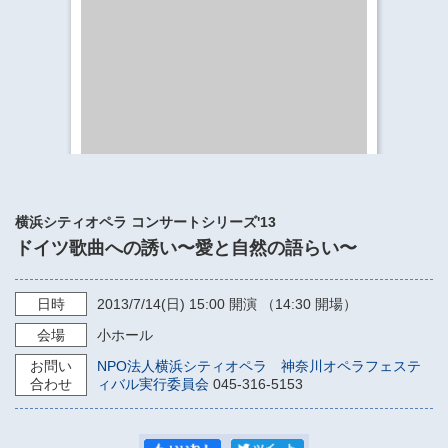
​​​​​​​​​​​​​神奈川県立県民ホール
・ パイプオルガン
ギャラリーSNS
・ 神奈川県民ホールの取り組み
横浜シティオペラ コンサートシリーズ'13
ドイツ歌曲への誘い〜愛と自然の語らい〜
日時
2013/7/14
(日)
15:00
開演 （14:30 開場）
会場
小ホール
お問い
NPO法人横浜シティオペラ 神奈川オペラフェステ
合わせ
ィバル実行委員会
045-316-5153