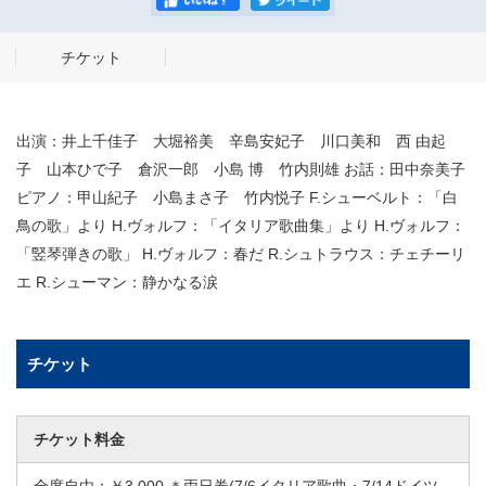
チケット
出演：井上千佳子 大堀裕美 辛島安妃子 川口美和 西 由起
子 山本ひで子 倉沢一郎 小島 博 竹内則雄 お話：田中奈美子
ピアノ：甲山紀子 小島まさ子 竹内悦子 F.シューベルト：「白
鳥の歌」より H.ヴォルフ：「イタリア歌曲集」より H.ヴォルフ：
「竪琴弾きの歌」 H.ヴォルフ：春だ R.シュトラウス：チェチーリ
エ R.シューマン：静かなる涙
チケット
チケット料金