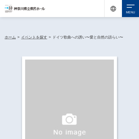
神奈川県民ホールは休館中においても、県内33市町村で多彩な芸術文化を届ける活動
《KANAGAWA 33 ACT》を展開し、地域に身近な感動を広げています。
検索
ホーム
>
イベントを探す
>
ドイツ歌曲への誘い〜愛と自然の語らい〜
チケット購入
イベントを探す
・ イベント一覧
休館中の県民ホールについて
・ イベントカレンダー
・ 施設概要
神奈川県立県民ホールSNS