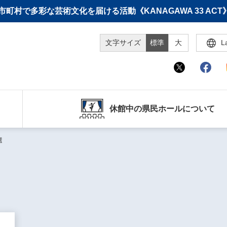
町村で多彩な芸術文化を届ける活動《KANAGAWA 33 A
文字サイズ
標準
大
L
休館中の県民ホールについて
選