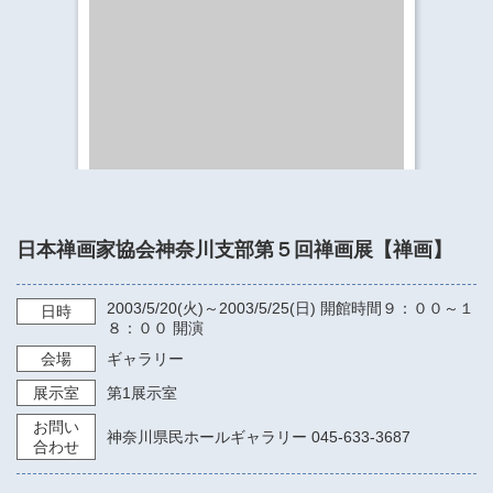
​​​​​​​​​​​​​神奈川県立県民ホール
・ パイプオルガン
ギャラリーSNS
・ 神奈川県民ホールの取り組み
日本禅画家協会神奈川支部第５回禅画展【禅画】
2003/5/20
(火)～
2003/5/25
(日)
開館時間９：００～１
日時
８：００
開演
会場
ギャラリー
展示室
第1展示室
お問い
神奈川県民ホールギャラリー 045-633-3687
合わせ