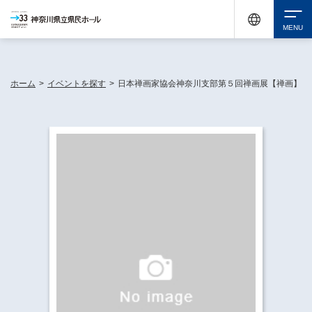
神奈川県民ホールは休館中においても、県内33市町村で多彩な芸術文化を届ける活動
《KANAGAWA 33 ACT》を展開し、地域に身近な感動を広げています。
検索
ホーム
>
イベントを探す
>
日本禅画家協会神奈川支部第５回禅画展【禅画】
チケット購入
イベントを探す
・ イベント一覧
休館中の県民ホールについて
・ イベントカレンダー
・ 施設概要
神奈川県立県民ホールSNS