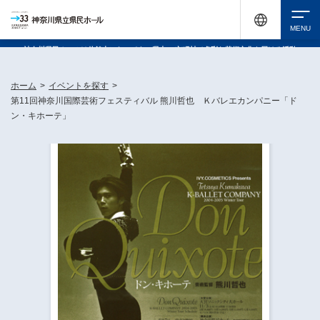
神奈川県民ホールは休館中においても、県内33市町村で多彩な芸術文化を届ける活動
《KANAGAWA 33 ACT》を展開し、地域に身近な感動を広げています。
検索
ホーム
>
イベントを探す
>
第11回神奈川国際芸術フェスティバル 熊川哲也 Ｋバレエカンパニー「ド
ン・キホーテ」
チケット購入
イベントを探す
・ イベント一覧
休館中の県民ホールについて
・ イベントカレンダー
・ 施設概要
神奈川県立県民ホールSNS