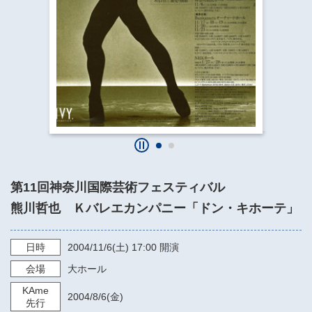
​​​​​​​​​​​​​神奈川県立県民ホール
・ パイプオルガン
ギャラリーSNS
・ 神奈川県民ホールの取り組み
第11回神奈川国際芸術フェスティバル
熊川哲也 Ｋバレエカンパニー「ドン・キホーテ」
日時
2004/11/6
(土)
17:00
開演
会場
大ホール
KAme
2004/8/6
(金)
先行