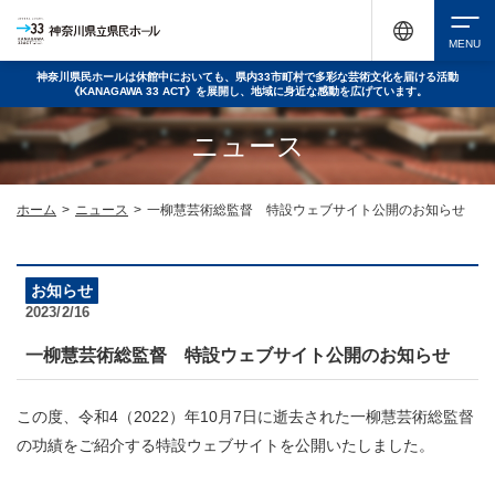
神奈川県民ホールは休館中においても、県内33市町村で多彩な芸術文化を届ける活動
《KANAGAWA 33 ACT》を展開し、地域に身近な感動を広げています。
検索
ニュース
チケット購入
ホーム
>
ニュース
>
一柳慧芸術総監督 特設ウェブサイト公開のお知らせ
イベントを探す
お知らせ
2023/2/16
一柳慧芸術総監督 特設ウェブサイト公開のお知らせ
・ イベント一覧
休館中の県民ホールについて
この度、令和4（2022）年10月7日に逝去された一柳慧芸術総監督
・ イベントカレンダー
の功績をご紹介する特設ウェブサイトを公開いたしました。
・ 施設概要
神奈川県立県民ホールSNS