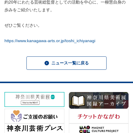
​​​​​​​​​​​​​神奈川県立県民ホール
・ パイプオルガン
約20年にわたる芸術総監督としての活動を中心に、一柳慧自身の
ギャラリーSNS
歩みをご紹介いたします。
・ 神奈川県民ホールの取り組み
ぜひご覧ください。
https://www.kanagawa-arts.or.jp/toshi_ichiyanagi
ニュース一覧に戻る