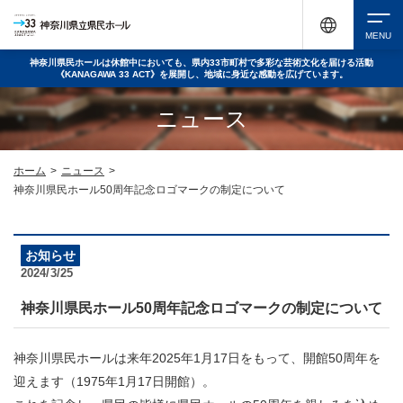
神奈川県民ホールは休館中においても、県内33市町村で多彩な芸術文化を届ける活動
《KANAGAWA 33 ACT》を展開し、地域に身近な感動を広げています。
検索
ニュース
チケット購入
ホーム
>
ニュース
>
神奈川県民ホール50周年記念ロゴマークの制定について
イベントを探す
お知らせ
2024/3/25
・ イベント一覧
休館中の県民ホールについて
神奈川県民ホール50周年記念ロゴマークの制定について
・ イベントカレンダー
神奈川県民ホールは来年2025年1月17日をもって、開館50周年を
・ 施設概要
神奈川県立県民ホールSNS
迎えます（1975年1月17日開館）。