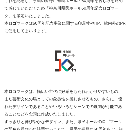
これを記念し、県民の皆様に県民ホールの50周年を親しみを込め
​​​​​​​​​​​​​神奈川県立県民ホール
・ パイプオルガン
ギャラリーSNS
て感じていただくため「神奈川県民ホール50周年記念ロゴマー
・ 神奈川県民ホールの取り組み
ク」を策定いたしました。
本ロゴマークは50周年記念事業に関する印刷物やHP、館内外のPR
に使用してまいります。
本ロゴマークは、幅広い世代に好感をもたれわかりやすいもの、
また芸術文化の場としての象徴性を感じさせるもの、さらに、優
れたデザインであることやいろいろなシーンでの展開が可能であ
ることなどを念頭に作成いたしました。
すっきりと伸びやかなデザイン、また、県民ホールのロゴマーク
の配色を緩やかに踏襲することで、県民の皆様に50周年をご一緒