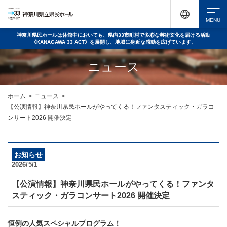
神奈川県民ホールは休館中においても、県内33市町村で多彩な芸術文化を届ける活動
《KANAGAWA 33 ACT》を展開し、地域に身近な感動を広げています。
検索
ニュース
チケット購入
ホーム
>
ニュース
>
【公演情報】神奈川県民ホールがやってくる！ファンタスティック・ガラコ
ンサート2026 開催決定
イベントを探す
お知らせ
2026/5/1
・ イベント一覧
休館中の県民ホールについて
【公演情報】神奈川県民ホールがやってくる！ファンタ
・ イベントカレンダー
スティック・ガラコンサート2026 開催決定
・ 施設概要
神奈川県立県民ホールSNS
恒例の人気スペシャルプログラム！