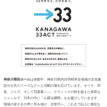
​​​​​​​​​​​​​神奈川県立県民ホール
・ パイプオルガン
ギャラリーSNS
・ 神奈川県民ホールの取り組み
神奈川県民ホール
は休館中、神奈川県内33市町村全地域の文化施
設や公共スペースなどへと活動の場を広げています。オペラ、邦
楽、ジャズ、そして写真展――。クラシックの枠を超えた多彩な
ジャンルで、日常の中に「心躍る瞬間」をお届けしていきます。
地域の皆さまの声に耳を傾け、次世代へ。これまで以上に身近な