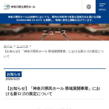
神奈川県民ホールは休館中においても、県内33市町村で多彩な芸術文化を届ける活動
《KANAGAWA 33 ACT》を展開し、地域に身近な感動を広げています。
検索
ニュース
チケット購入
ホーム
>
ニュース
>
【お知らせ】「神奈川県民ホール 県域展開事業」における新ロゴの策定につ
いて
イベントを探す
お知らせ
2026/6/25
・ イベント一覧
休館中の県民ホールについて
【お知らせ】「神奈川県民ホール 県域展開事業」にお
・ イベントカレンダー
ける新ロゴの策定について
・ 施設概要
神奈川県立県民ホールSNS