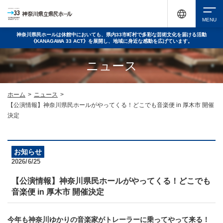
神奈川県民ホールは休館中においても、県内33市町村で多彩な芸術文化を届ける活動
《KANAGAWA 33 ACT》を展開し、地域に身近な感動を広げています。
検索
ニュース
チケット購入
ホーム
>
ニュース
>
【公演情報】神奈川県民ホールがやってくる！どこでも音楽便 in 厚木市 開催
決定
イベントを探す
お知らせ
2026/6/25
・ イベント一覧
休館中の県民ホールについて
【公演情報】神奈川県民ホールがやってくる！どこでも
・ イベントカレンダー
音楽便 in 厚木市 開催決定
・ 施設概要
神奈川県立県民ホールSNS
今年も神奈川ゆかりの音楽家がトレーラーに乗ってやって来る！