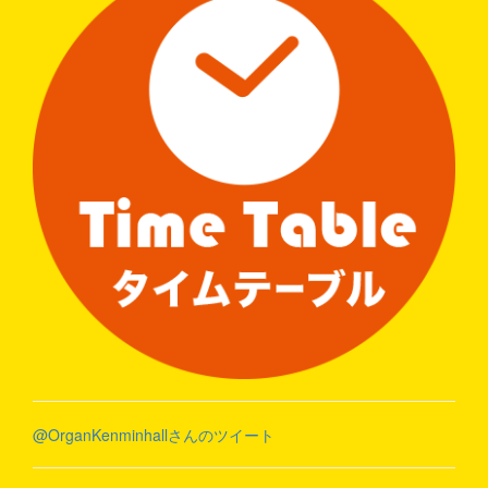
@OrganKenminhallさんのツイート