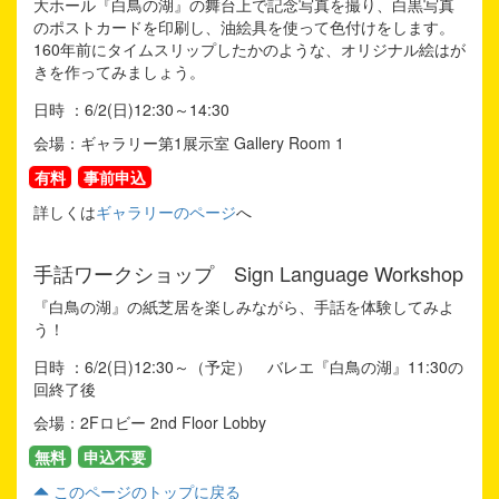
大ホール『白鳥の湖』の舞台上で記念写真を撮り、白黒写真
のポストカードを印刷し、油絵具を使って色付けをします。
160年前にタイムスリップしたかのような、オリジナル絵はが
きを作ってみましょう。
日時 ：6/2(日)12:30～14:30
会場：ギャラリー第1展示室 Gallery Room 1
有料
事前申込
詳しくは
ギャラリーのページ
へ
手話ワークショップ Sign Language Workshop
『白鳥の湖』の紙芝居を楽しみながら、手話を体験してみよ
う！
日時 ：6/2(日)12:30～（予定） バレエ『白鳥の湖』11:30の
回終了後
会場：2Fロビー 2nd Floor Lobby
無料
申込不要
このページのトップに戻る