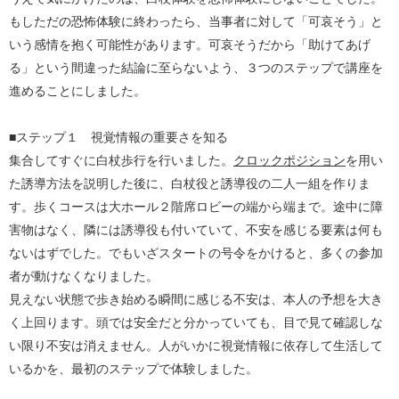
もしただの恐怖体験に終わったら、当事者に対して「可哀そう」と
いう感情を抱く可能性があります。可哀そうだから「助けてあげ
る」という間違った結論に至らないよう、３つのステップで講座を
進めることにしました。
■ステップ１ 視覚情報の重要さを知る
集合してすぐに白杖歩行を行いました。
クロックポジション
を用い
た誘導方法を説明した後に、白杖役と誘導役の二人一組を作りま
す。歩くコースは大ホール２階席ロビーの端から端まで。途中に障
害物はなく、隣には誘導役も付いていて、不安を感じる要素は何も
ないはずでした。でもいざスタートの号令をかけると、多くの参加
者が動けなくなりました。
見えない状態で歩き始める瞬間に感じる不安は、本人の予想を大き
く上回ります。頭では安全だと分かっていても、目で見て確認しな
い限り不安は消えません。人がいかに視覚情報に依存して生活して
いるかを、最初のステップで体験しました。