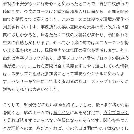
最初の不安が徐々に好奇心へと変わったところで、再び白杖歩行の
時間です。今度のコースは２階の事務所入り口前から、正面玄関経
由で外階段までに変えました。このコースには幾つか環境の変化が
用意されています。事務所前の狭い空間から天井の高い吹き抜け空
間にさしかかると、床をたたく白杖の反響音が変わり、頬に触れる
空気の質感も変わります。外へ向かう扉の前ではエアカーテンが勢
いよく風を吹き出し、風除室内では気圧の変化を実感します。外へ
出れば点字ブロックがあり、誘導ブロックと警告ブロックの踏み心
地が違います。これら普段は全く意識せずにやり過ごしていた情報
は、ステップ２を経た参加者にとって重要なシグナルに変わりま
す。センサーを全開にして歩く参加者の姿は、ステップ１の不安に
満ちたそれとは大違いでした。
こうして、90分ほどの短い講座が終了しました。後日参加者から話
を聞くと、駅のホームでは
音サイン
に耳をそばだて、
点字ブロック
と見れば踏まずにいられない体質になったそうです。関心を持つこ
とが理解への第一歩だとすれば、その入口は開けたのではないでし