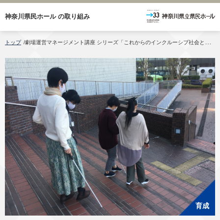
神奈川県民ホール
の取り組み
トップ
/
劇場運営マネージメント講座 シリーズ「これからのインクルーシブ社会と公立文化施設の取り組み」 第13回 見えない世界を歩く-白杖体験
育成