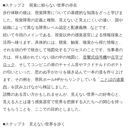
■ステップ２ 視覚に頼らない世界の存在
歩行体験の後は、視覚障害についての基礎的な知識をざっと学びま
した。視覚障害の定義と種類、見えないと見えにくいの違い、国や
組織によって異なる障害レベル認定と配慮義務...などです。
続いて今回のメインである、視覚以外の感覚器官による情報採集と
活用へ移ります。具体的には、聴覚、触覚、嗅覚から得た情報と、
それを頭の中で統合して地図化するプロセスのことです。当事者の
方は、何も描かれていない頭の中の地図に、
音響式信号機
や
点字ブ
ロック
、そしてコンビニの扉のチャイム音やマクドナルドのポテト
の匂いといった、思わぬ手がかりを描き込んで一本の道を作り上げ
ます。その例を、県民ホールHPからリンクしている「
ことばの道案
内
」を読み上げながら検証しました。
語弊のある言い方かもしれませんが、見えない世界への好奇心と、
見える人とは違う感覚器官で世界を把握する人たちへの関心を持っ
てもらうことを、ここでの目的としました。
■ステップ３ 見えない世界を歩く