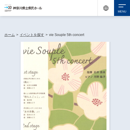
神奈川県民ホールは休館中においても、県内33市町村で多彩な芸術文化を届ける活動
《KANAGAWA 33 ACT》を展開し、地域に身近な感動を広げています。
検索
ホーム
>
イベントを探す
>
vie Souple 5th concert
チケット購入
イベントを探す
・ イベント一覧
休館中の県民ホールについて
・ イベントカレンダー
・ 施設概要
神奈川県立県民ホールSNS