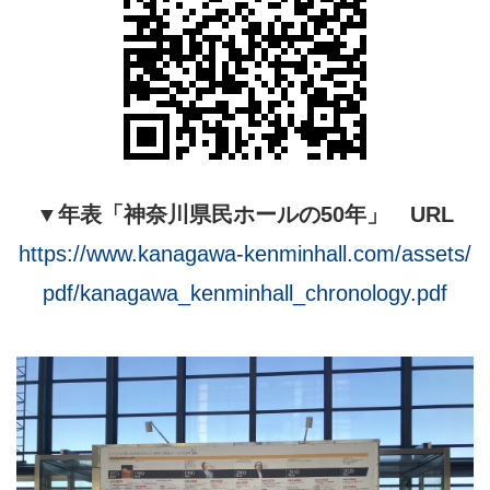
▼年表「神奈川県民ホールの50年」 URL
https://www.kanagawa-kenminhall.com/assets/
pdf/kanagawa_kenminhall_chronology.pdf