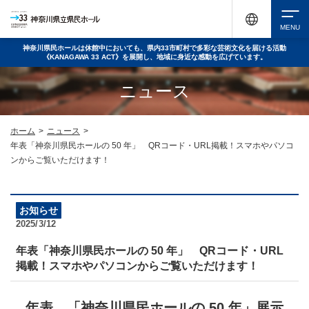
神奈川県民ホールは休館中においても、県内33市町村で多彩な芸術文化を届ける活動
《KANAGAWA 33 ACT》を展開し、地域に身近な感動を広げています。
検索
ニュース
チケット購入
ホーム
>
ニュース
>
年表「神奈川県民ホールの 50 年」 QRコード・URL掲載！スマホやパソコ
ンからご覧いただけます！
イベントを探す
お知らせ
2025/3/12
・ イベント一覧
休館中の県民ホールについて
年表「神奈川県民ホールの 50 年」 QRコード・URL
・ イベントカレンダー
掲載！スマホやパソコンからご覧いただけます！
・ 施設概要
神奈川県立県民ホールSNS
年表 「神奈川県民ホールの 50 年」展示