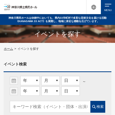
神奈川県民ホールは休館中においても、県内33市町村で多彩な芸術文化を届ける活動
《KANAGAWA 33 ACT》を展開し、地域に身近な感動を広げています。
検索
イベントを探す
チケット購入
ホーム
>
イベントを探す
イベント検索
イベントを探す
～
・ イベント一覧
・ イベントカレンダー
検索