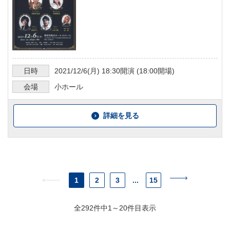
日時
2021/12/6
(月)
18:30
開演 (
18:00
開場)
会場
小ホール
詳細を見る
1
2
3
...
15
全292件中1～20件目表示