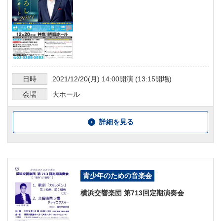
日時
2021/12/20
(月)
14:00
開演 (
13:15
開場)
会場
大ホール
詳細を見る
青少年のための音楽会
横浜交響楽団 第713回定期演奏会