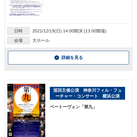
日時
2021/12/19
(日)
14:00
開演 (
13:00
開場)
会場
大ホール
詳細を見る
巡回主催公演 神奈川フィル・フュ
ーチャー・コンサート 横浜公演
ベートーヴェン「第九」