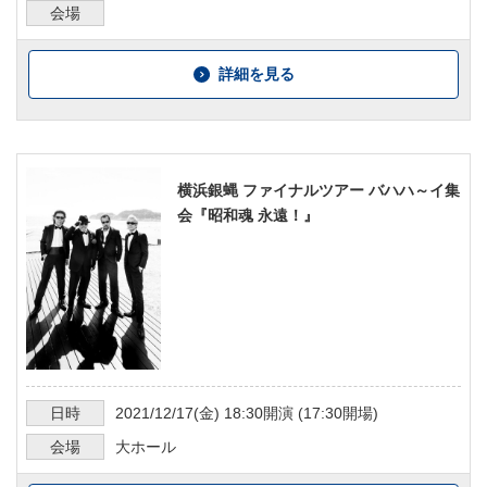
会場
詳細を見る
横浜銀蝿 ファイナルツアー バハハ～イ集
会『昭和魂 永遠！』
日時
2021/12/17
(金)
18:30
開演 (
17:30
開場)
会場
大ホール