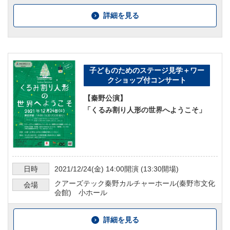
詳細を見る
子どものためのステージ見学＋ワー
クショップ付コンサート
【秦野公演】
「くるみ割り人形の世界へようこそ」
日時
2021/12/24
(金)
14:00
開演 (
13:30
開場)
クアーズテック秦野カルチャーホール(秦野市文化
会場
会館) 小ホール
詳細を見る