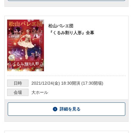
松山バレエ団
『くるみ割り人形』全幕
日時
2021/12/24
(金)
18:30
開演 (
17:30
開場)
会場
大ホール
詳細を見る