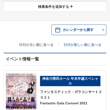
休館中の県民ホールについて
検索条件を追加する
・ 施設概要
神奈川県立県民ホールSNS
​​​​​​​​​​​​​神奈川県立県民ホール
・ パイプオルガン
カレンダーから探す
ギャラリーSNS
・ 神奈川県民ホールの取り組み
日付が古い順に並べる
日付が新しい順に並べる
イベント情報一覧
神奈川県民ホール 年末年越スペシャ
ル
ファンタスティック・ガラコンサート２
０２１
Fantastic Gala Concert 2021