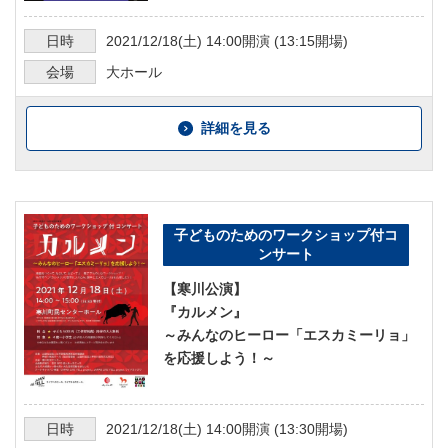
日時
2021/12/18
(土)
14:00
開演 (
13:15
開場)
会場
大ホール
詳細を見る
子どものためのワークショップ付コ
ンサート
【寒川公演】
『カルメン』
～みんなのヒーロー「エスカミーリョ」
を応援しよう！～
日時
2021/12/18
(土)
14:00
開演 (
13:30
開場)