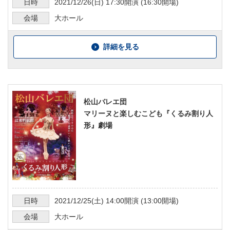
日時
2021/12/26
(日)
17:30
開演 (
16:30
開場)
会場
大ホール
詳細を見る
松山バレエ団
マリーヌと楽しむこども『くるみ割り人
形』劇場
日時
2021/12/25
(土)
14:00
開演 (
13:00
開場)
会場
大ホール