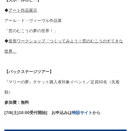
◆
アート作品展示
アール・ド・ヴィーヴル作品展
「窓のむこうの夢の世界！」
◆
造形ワークショップ「つくってみよう！窓のむこうのすてきな
世界」
【バックステージツアー】
『マリーの夢』チケット購入者対象イベント／定員50名（先着
順）
参加費：無料
[7/8(土)10:00受付開始] お申込みは
特設サイト
から