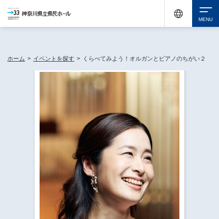
神奈川県民ホールは休館中においても、県内33市町村で多彩な芸術文化を届ける活動
《KANAGAWA 33 ACT》を展開し、地域に身近な感動を広げています。
検索
ホーム
>
イベントを探す
>
くらべてみよう！オルガンとピアノのちがい２
チケット購入
イベントを探す
・ イベント一覧
休館中の県民ホールについて
・ イベントカレンダー
・ 施設概要
神奈川県立県民ホールSNS