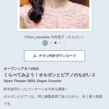
​​​​​​​​​​​​​神奈川県立県民ホール
・ パイプオルガン
ギャラリーSNS
・ 神奈川県民ホールの取り組み
©Taira_tairadate 中田恵子（オルガン）
チラシPDFダウンロード
オープンシアター2023
くらべてみよう！オルガンとピアノのちがい２
Open Theater 2023, Organ Concert
昨年好評だったコンサートを今年も開催！
オルガンとピアノは、同じ鍵盤楽器でありながら、全く違う楽器
です。