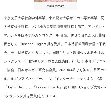
©taira_tairdate
東京女子大学社会学科卒業、東京藝術大学オルガン専攻卒業。同
大学院修士課程、 パリ地方音楽院演奏家課程を修了。アンドレ・
マルシャル国際オルガンコンクール 優勝。併せて優れた現代曲解
釈として Giuseppe Englert 賞を受賞。日本基督教団鎌倉雪ノ下教
会、玉川聖学院オルガニスト。国際キリスト教団代々木教会オル
ガンクラス、(一財)キリスト教音楽院講師。(一社)日本オルガニス
ト協会、日本オルガン研究会会員。2021年4月より神奈川県民ホー
ルオルガンアドバイザー。キングインターナショナルより、CD
「Joy of Bach」、「Pray with Bach」(第15回CDショップ大賞202
3クラシック賞を受賞)をリリース。