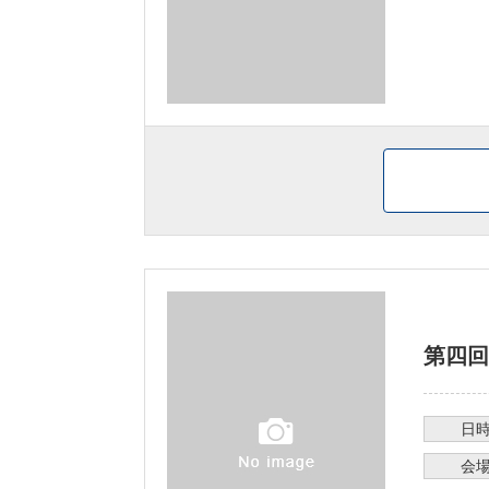
第四回
日
会