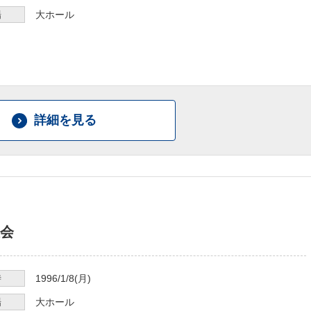
場
大ホール
詳細を見る
会
時
1996/1/8
(月)
場
大ホール