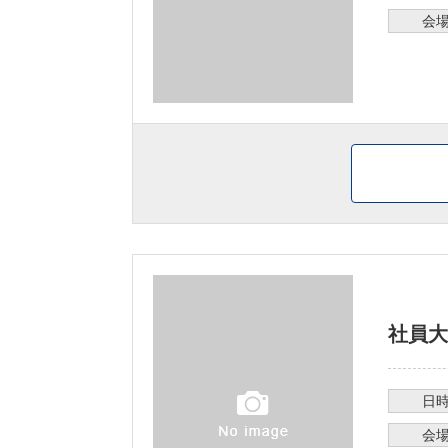
会
社員大
日
会