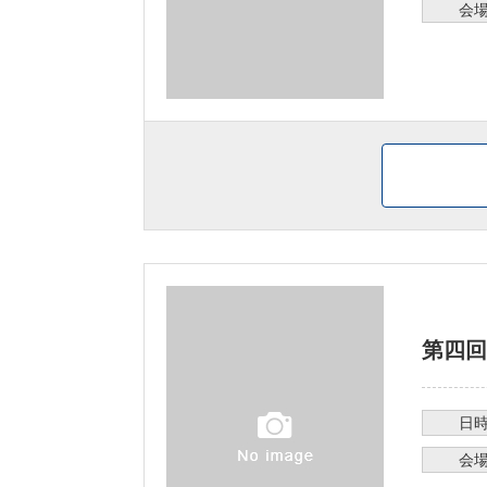
会
第四回
日
会