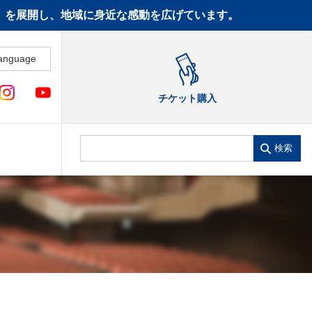
CT》を展開し、地域に身近な感動を広げています。
anguage
チケット購入
検索