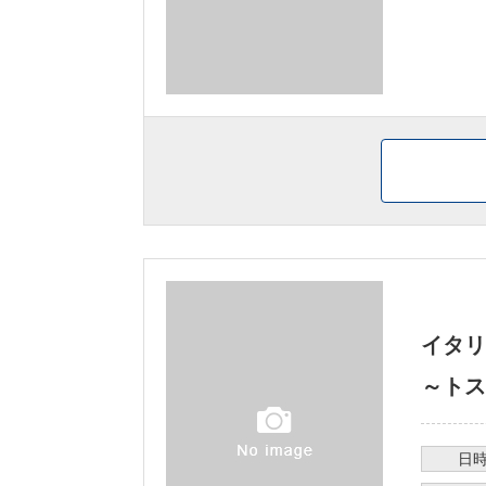
イタ
～トス
日