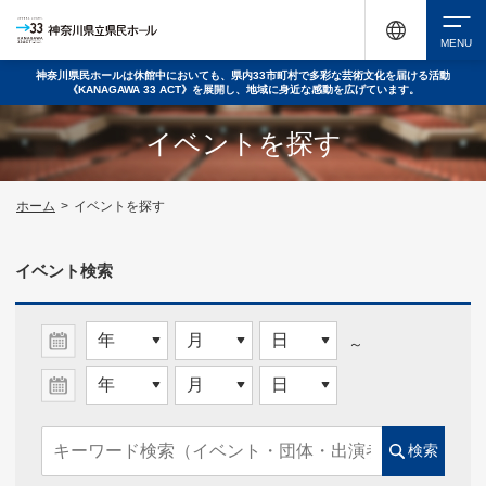
神奈川県民ホールは休館中においても、県内33市町村で多彩な芸術文化を届ける活動
《KANAGAWA 33 ACT》を展開し、地域に身近な感動を広げています。
検索
イベントを探す
チケット購入
ホーム
>
イベントを探す
イベント検索
イベントを探す
～
・ イベント一覧
・ イベントカレンダー
検索