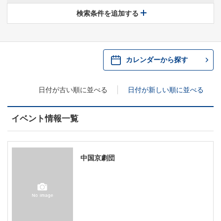
休館中の県民ホールについて
検索条件を追加する
・ 施設概要
神奈川県立県民ホールSNS
​​​​​​​​​​​​​神奈川県立県民ホール
・ パイプオルガン
カレンダーから探す
ギャラリーSNS
・ 神奈川県民ホールの取り組み
日付が古い順に並べる
日付が新しい順に並べる
イベント情報一覧
中国京劇団