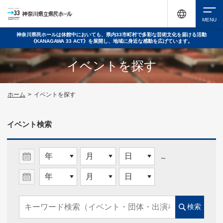
神奈川県民ホールは休館中においても、県内33市町村で多彩な芸術文化を届ける活動
《KANAGAWA 33 ACT》を展開し、地域に身近な感動を広げています。
検索
イベントを探す
チケット購入
ホーム
>
イベントを探す
イベント検索
イベントを探す
～
・ イベント一覧
・ イベントカレンダー
検索