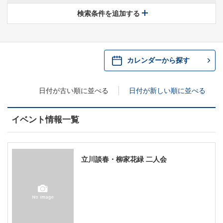
休館中の県民ホールについて
検索条件を追加する
・ 施設概要
神奈川県立県民ホールSNS
​​​​​​​​​​​​​神奈川県立県民ホール
・ パイプオルガン
カレンダーから探す
ギャラリーSNS
・ 神奈川県民ホールの取り組み
日付が古い順に並べる
日付が新しい順に並べる
イベント情報一覧
立川談春・柳家花緑 二人会