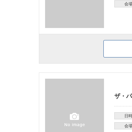
会
ザ・パ
日
会