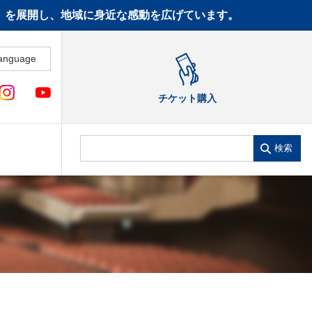
CT》を展開し、地域に身近な感動を広げています。
anguage
チケット購入
検索