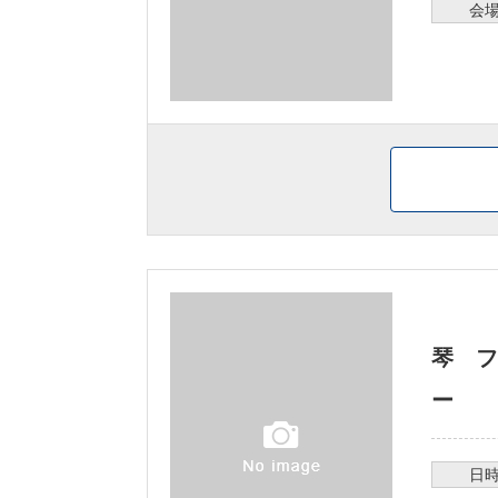
会
琴 フ
ー
日