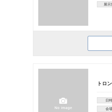
展示
トロン
日
会