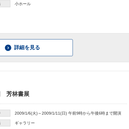
場
小ホール
詳細を見る
回 芳林書展
時
2009/1/6
(火)～
2009/1/11
(日)
午前9時から午後6時まで
開演
場
ギャラリー