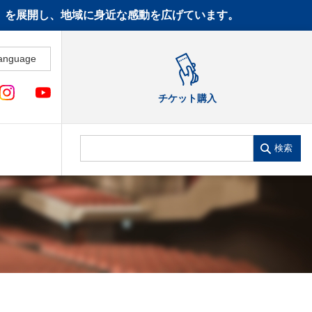
CT》を展開し、地域に身近な感動を広げています。
anguage
チケット購入
検索