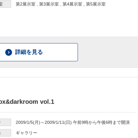
室
第2展示室
,
第3展示室
,
第4展示室
,
第5展示室
詳細を見る
box&darkroom vol.1
時
2009/1/5
(月)～
2009/1/11
(日)
午前9時から午後6時まで
開演
場
ギャラリー