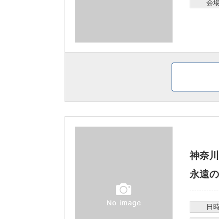
会
神奈川
永遠の
日