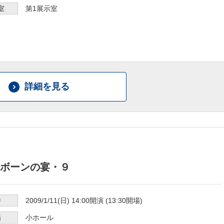
室
第1展示室
詳細を見る
ボーンの宴・９
時
2009/1/11
(日)
14:00
開演 (
13:30
開場)
場
小ホール