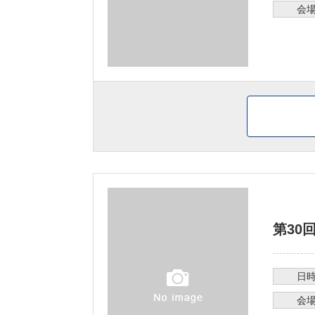
会
第30
日
会