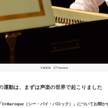
大塚直哉 ⒸT.Kaneiwa
の運動は、まずは声楽の世界で起こりました
C×Baroque（シー・バイ・バロック）」についてお聞か