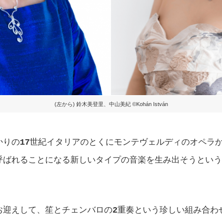
(左から) 鈴木美登里、中山美紀 ©︎Kohán István
かりの
17
世紀イタリアのとくにモンテヴェルディのオペラ
呼ばれることになる新しいタイプの音楽を生み出そうという
お迎えして、笙とチェンバロの
2
重奏という珍しい組み合わ