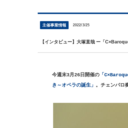
主催事業情報
2022/3/25
【インタビュー】大塚直哉 ー「C×Baroq
今週末3月26日開催の
「C×Bar
き～オペラの誕生」
。チェンバロ