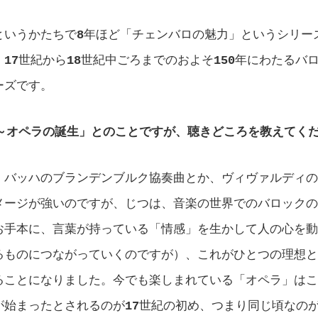
というかたちで
8
年ほど「チェンバロの魅力」というシリー
、
17
世紀から
18
世紀中ごろまでのおよそ
150
年にわたるバ
ーズです。
時～オペラの誕生」とのことですが、聴きどころを教えてく
、バッハのブランデンブルク協奏曲とか、ヴィヴァルディの
メージが強いのですが、じつは、音楽の世界でのバロックの
お手本に、言葉が持っている「情感」を生かして人の心を動
るものにつながっていくのですが）、これがひとつの理想と
ることになりました。今でも楽しまれている「オペラ」はこ
が始まったとされるのが
17
世紀の初め、つまり同じ頃なの