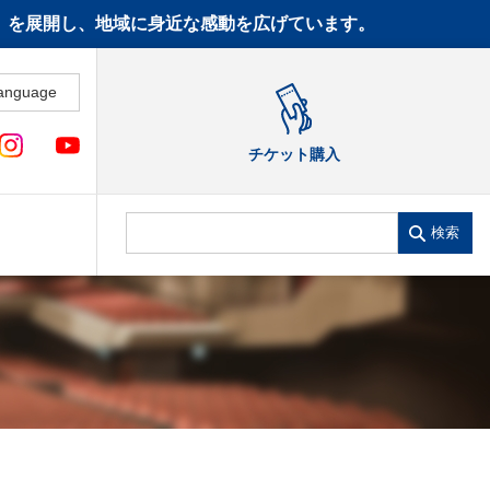
CT》を展開し、地域に身近な感動を広げています。
anguage
チケット購入
検索