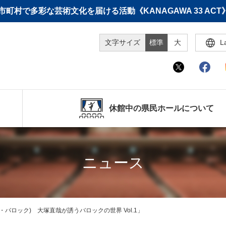
町村で多彩な芸術文化を届ける活動《KANAGAWA 33 A
文字サイズ
標準
大
L
休館中の県民ホールについて
ニュース
イ・バロック) 大塚直哉が誘うバロックの世界 Vol.1」